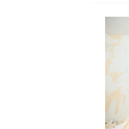
Hoe
Behang
Stomen:
Een
Stapsgewi
Handleidi