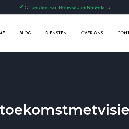
✓
Onderdeel van Bouwsector Nederland
ME
BLOG
DIENSTEN
OVER ONS
CONT
toekomstmetvisi