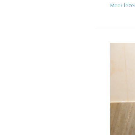
Meer leze
Behang
Verwijdera
Nodig?
6
Euro
per
m2