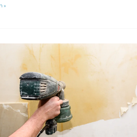
n »
ar