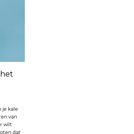
 het
 je kale
ren van
r wilt
roten dat