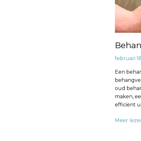
Behan
februari 1
Een behan
behangver
oud behang
maken, ee
efficiënt 
Meer leze