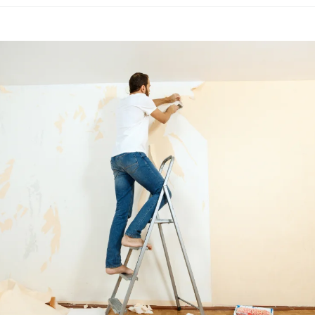
jze
ng