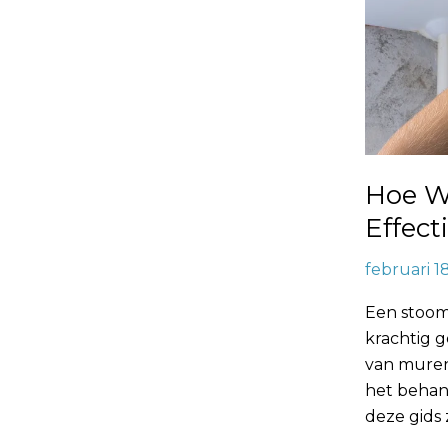
Hoe W
Effect
februari 1
Een stoom
krachtig 
van muren
het behan
deze gids