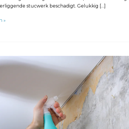
derliggende stucwerk beschadigt. Gelukkig […]
n »
raat:
wijdering