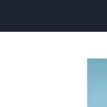
Behang
Verwijder
Zonder
Schade
aan
het
Stucwerk