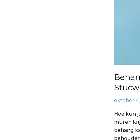
Behan
Stucw
oktober 4
Hoe kun j
muren kri
behang kan
behouden. 