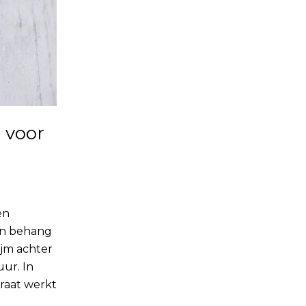
 voor
en
an behang
jm achter
ur. In
raat werkt