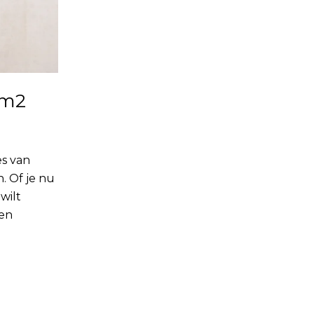
 m2
es van
. Of je nu
wilt
 en