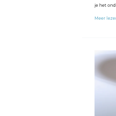
je het on
Meer leze
Hoe
Werkt
een
Stoomappa
Een
Gids
voor
Effectieve
Behangver