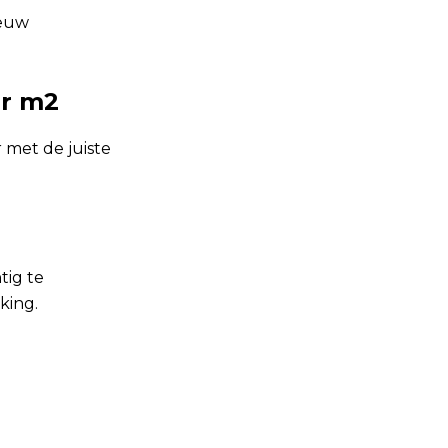
ieuw
er m2
 met de juiste
tig te
king.