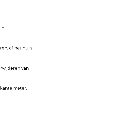
jn
n, of het nu is
erwijderen van
erkante meter.