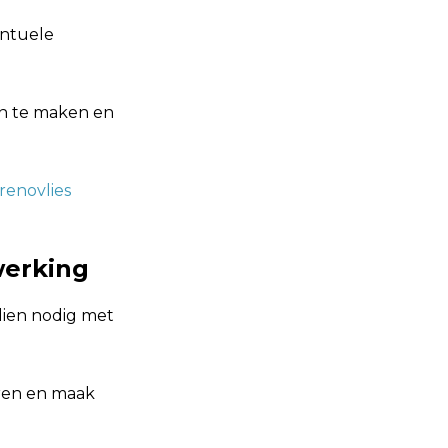
entuele
on te maken en
renovlies
werking
dien nodig met
ren en maak