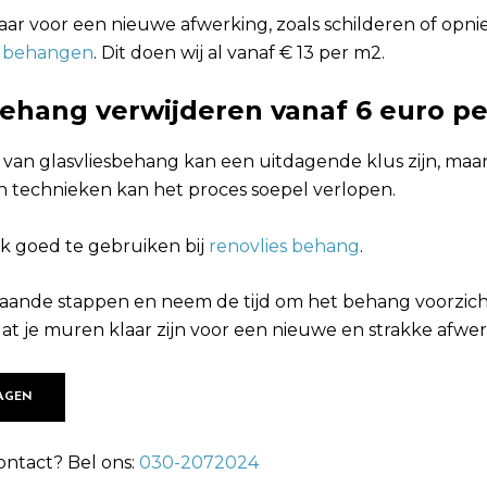
laar voor een nieuwe afwerking, zoals schilderen of opn
g behangen
. Dit doen wij al vanaf € 13 per m2.
behang verwijderen vanaf 6 euro p
 van glasvliesbehang kan een uitdagende klus zijn, maar
n technieken kan het proces soepel verlopen.
ok goed te gebruiken bij
renovlies behang
.
aande stappen en neem de tijd om het behang voorzich
at je muren klaar zijn voor een nieuwe en strakke afwer
AGEN
ontact? Bel ons:
030-2072024