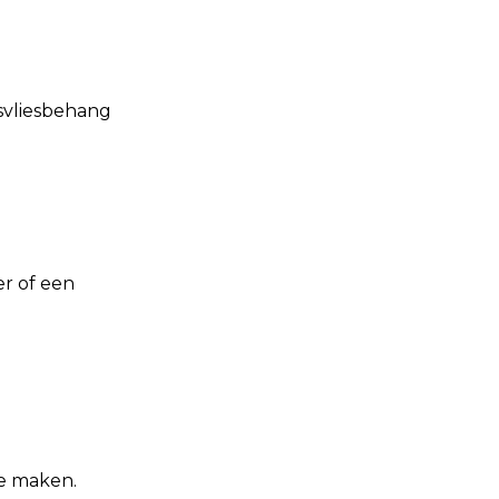
svliesbehang
r of een
te maken.