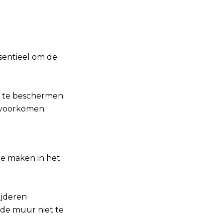
ssentieel om de
ze te beschermen
 voorkomen.
te maken in het
ijderen
de muur niet te