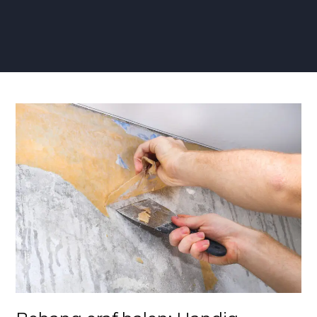
Behang
eraf
halen:
Handig
Stappenplan