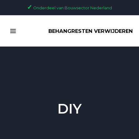
Ga
✓
Onderdeel van Bouwsector Nederland
naar
de
MAIN
inhoud
BEHANGRESTEN VERWIJDEREN
MENU
DIY